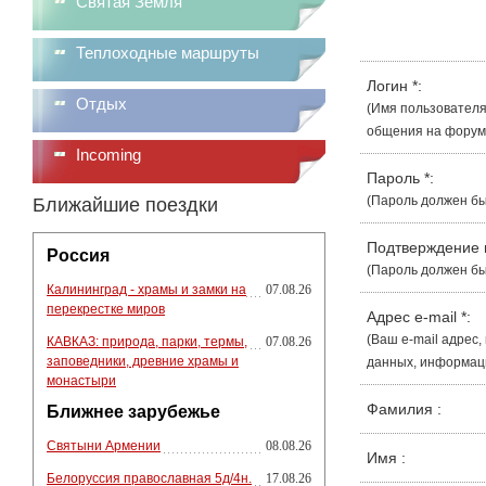
Святая Земля
Теплоходные маршруты
Логин
*
:
Отдых
(Имя пользователя
общения на форуме
Incoming
Пароль
*
:
(Пароль должен бы
Ближайшие поездки
Подтверждение
Россия
(Пароль должен бы
Калининград - храмы и замки на
07.08.26
перекрестке миров
Адрес e-mail
*
:
(Ваш e-mail адрес
КАВКАЗ: природа, парки, термы,
07.08.26
заповедники, древние храмы и
данных, информации
монастыри
Фамилия
:
Ближнее зарубежье
Святыни Армении
08.08.26
Имя
:
Белоруссия православная 5д/4н.
17.08.26