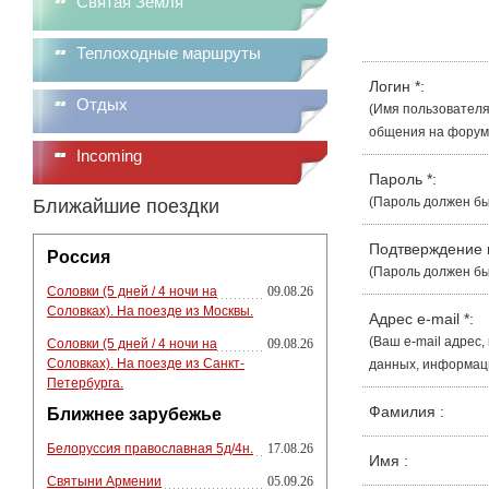
Святая Земля
Теплоходные маршруты
Логин
*
:
Отдых
(Имя пользователя
общения на форуме
Incoming
Пароль
*
:
(Пароль должен бы
Ближайшие поездки
Подтверждение
Россия
(Пароль должен бы
Соловки (5 дней / 4 ночи на
09.08.26
Соловках). На поезде из Москвы.
Адрес e-mail
*
:
(Ваш e-mail адрес
Соловки (5 дней / 4 ночи на
09.08.26
Соловках). На поезде из Санкт-
данных, информации
Петербурга.
Фамилия
:
Ближнее зарубежье
Белоруссия православная 5д/4н.
17.08.26
Имя
:
Святыни Армении
05.09.26