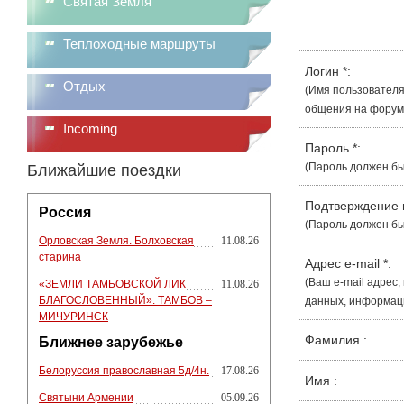
Святая Земля
Теплоходные маршруты
Логин
*
:
Отдых
(Имя пользователя
общения на форуме
Incoming
Пароль
*
:
(Пароль должен бы
Ближайшие поездки
Подтверждение
Россия
(Пароль должен бы
Орловская Земля. Болховская
11.08.26
старина
Адрес e-mail
*
:
(Ваш e-mail адрес
«ЗЕМЛИ ТАМБОВСКОЙ ЛИК
11.08.26
БЛАГОСЛОВЕННЫЙ». ТАМБОВ –
данных, информации
МИЧУРИНСК
Фамилия
:
Ближнее зарубежье
Белоруссия православная 5д/4н.
17.08.26
Имя
:
Святыни Армении
05.09.26