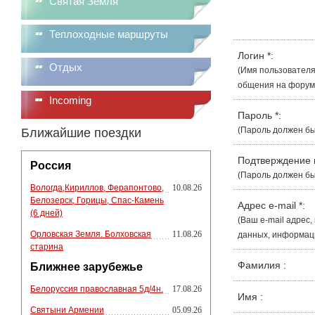
Святая Земля
Теплоходные маршруты
Логин
*
:
Отдых
(Имя пользователя
общения на форуме
Incoming
Пароль
*
:
(Пароль должен бы
Ближайшие поездки
Подтверждение
Россия
(Пароль должен бы
Вологда,Кириллов, Ферапонтово,
10.08.26
Белозерск, Горицы, Спас-Камень
Адрес e-mail
*
:
(6 дней)
(Ваш e-mail адрес
Орловская Земля. Болховская
11.08.26
данных, информации
старина
Фамилия
:
Ближнее зарубежье
Белоруссия православная 5д/4н.
17.08.26
Имя
:
Святыни Армении
05.09.26