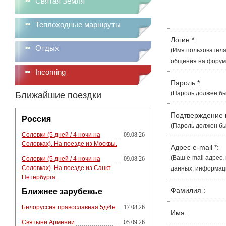
Святая Земля
Теплоходные маршруты
Логин
*
:
Отдых
(Имя пользователя
общения на форуме
Incoming
Пароль
*
:
(Пароль должен бы
Ближайшие поездки
Подтверждение
Россия
(Пароль должен бы
Соловки (5 дней / 4 ночи на
09.08.26
Соловках). На поезде из Москвы.
Адрес e-mail
*
:
(Ваш e-mail адрес
Соловки (5 дней / 4 ночи на
09.08.26
Соловках). На поезде из Санкт-
данных, информации
Петербурга.
Фамилия
:
Ближнее зарубежье
Белоруссия православная 5д/4н.
17.08.26
Имя
:
Святыни Армении
05.09.26