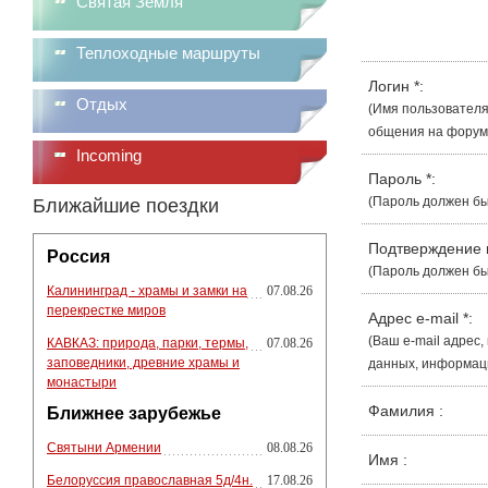
Святая Земля
Теплоходные маршруты
Логин
*
:
Отдых
(Имя пользователя
общения на форуме
Incoming
Пароль
*
:
(Пароль должен бы
Ближайшие поездки
Подтверждение
Россия
(Пароль должен бы
Калининград - храмы и замки на
07.08.26
перекрестке миров
Адрес e-mail
*
:
(Ваш e-mail адрес
КАВКАЗ: природа, парки, термы,
07.08.26
заповедники, древние храмы и
данных, информации
монастыри
Фамилия
:
Ближнее зарубежье
Святыни Армении
08.08.26
Имя
:
Белоруссия православная 5д/4н.
17.08.26