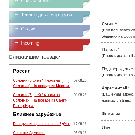
Святая Земля
Теплоходные маршруты
Логин
*
:
Отдых
(Имя пользователя
общения на форуме
Incoming
Пароль
*
:
(Пароль должен бы
Ближайшие поездки
Подтверждение
Россия
(Пароль должен бы
Соловки (5 дней / 4 ночи на
09.08.26
Соловках). На поезде из Москвы.
Адрес e-mail
*
:
(Ваш e-mail адрес
Соловки (5 дней / 4 ночи на
09.08.26
Соловках). На поезде из Санкт-
данных, информации
Петербурга.
Фамилия
:
Ближнее зарубежье
Белоруссия православная 5д/4н.
17.08.26
Имя
:
Святыни Армении
05.09.26