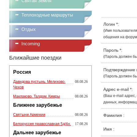
Святая Земля
Теплоходные маршруты
Логин
*
:
Отдых
(Имя пользователя
общения на форуме
Incoming
Пароль
*
:
(Пароль должен бы
Ближайшие поездки
Подтверждение
Россия
(Пароль должен бы
Давидова пустынь. Мелихово.
08.08.26
Чехов
Адрес e-mail
*
:
(Ваш e-mail адрес
Маклаково. Талдом. Кимры
08.08.26
данных, информации
Ближнее зарубежье
Святыни Армении
08.08.26
Фамилия
:
Белоруссия православная 5д/4н.
17.08.26
Имя
:
Дальнее зарубежье