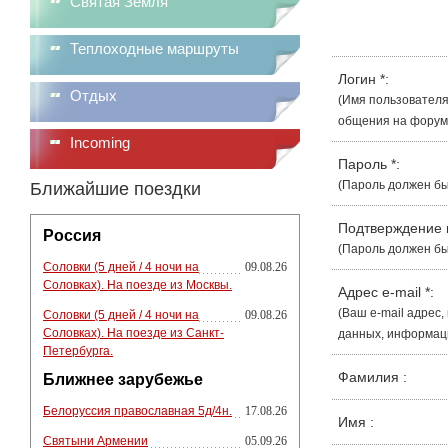
Святая Земля
Теплоходные маршруты
Логин
*
:
Отдых
(Имя пользователя
общения на форуме
Incoming
Пароль
*
:
(Пароль должен бы
Ближайшие поездки
Подтверждение
Россия
(Пароль должен бы
Соловки (5 дней / 4 ночи на
09.08.26
Соловках). На поезде из Москвы.
Адрес e-mail
*
:
(Ваш e-mail адрес
Соловки (5 дней / 4 ночи на
09.08.26
Соловках). На поезде из Санкт-
данных, информации
Петербурга.
Фамилия
:
Ближнее зарубежье
Белоруссия православная 5д/4н.
17.08.26
Имя
:
Святыни Армении
05.09.26