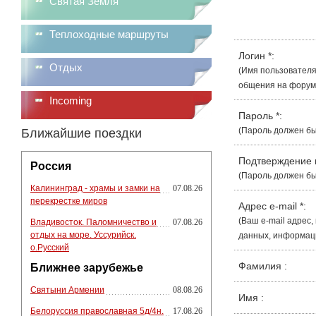
Святая Земля
Теплоходные маршруты
Логин
*
:
Отдых
(Имя пользователя
общения на форуме
Incoming
Пароль
*
:
(Пароль должен бы
Ближайшие поездки
Подтверждение
Россия
(Пароль должен бы
Калининград - храмы и замки на
07.08.26
перекрестке миров
Адрес e-mail
*
:
(Ваш e-mail адрес
Владивосток. Паломничество и
07.08.26
отдых на море. Уссурийск.
данных, информации
о.Русский
Фамилия
:
Ближнее зарубежье
Святыни Армении
08.08.26
Имя
:
Белоруссия православная 5д/4н.
17.08.26