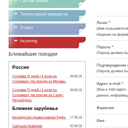
Святая Земля
Теплоходные маршруты
Логин
*
:
Отдых
(Имя пользователя
общения на форуме
Incoming
Пароль
*
:
(Пароль должен бы
Ближайшие поездки
Подтверждение
Россия
(Пароль должен бы
Соловки (5 дней / 4 ночи на
09.08.26
Соловках). На поезде из Москвы.
Адрес e-mail
*
:
(Ваш e-mail адрес
Соловки (5 дней / 4 ночи на
09.08.26
Соловках). На поезде из Санкт-
данных, информации
Петербурга.
Фамилия
:
Ближнее зарубежье
Белоруссия православная 5д/4н.
17.08.26
Имя
:
Святыни Армении
05.09.26