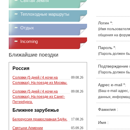
Святая Земля
Теплоходные маршруты
Логин
*
:
Отдых
(Имя пользователя
общения на форуме
Incoming
Пароль
*
:
(Пароль должен бы
Ближайшие поездки
Подтверждение
Россия
(Пароль должен бы
Соловки (5 дней / 4 ночи на
09.08.26
Соловках). На поезде из Москвы.
Адрес e-mail
*
:
(Ваш e-mail адрес
Соловки (5 дней / 4 ночи на
09.08.26
Соловках). На поезде из Санкт-
данных, информации
Петербурга.
Фамилия
:
Ближнее зарубежье
Белоруссия православная 5д/4н.
17.08.26
Имя
:
Святыни Армении
05.09.26