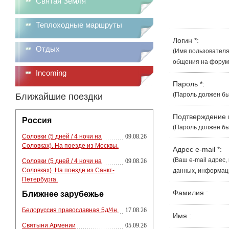
Святая Земля
Теплоходные маршруты
Логин
*
:
Отдых
(Имя пользователя
общения на форуме
Incoming
Пароль
*
:
(Пароль должен бы
Ближайшие поездки
Подтверждение
Россия
(Пароль должен бы
Соловки (5 дней / 4 ночи на
09.08.26
Соловках). На поезде из Москвы.
Адрес e-mail
*
:
(Ваш e-mail адрес
Соловки (5 дней / 4 ночи на
09.08.26
Соловках). На поезде из Санкт-
данных, информации
Петербурга.
Фамилия
:
Ближнее зарубежье
Белоруссия православная 5д/4н.
17.08.26
Имя
:
Святыни Армении
05.09.26