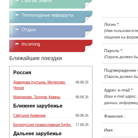
Святая Земля
Теплоходные маршруты
Логин
*
:
Отдых
(Имя пользователя
общения на форуме
Incoming
Пароль
*
:
(Пароль должен бы
Ближайшие поездки
Подтверждение
Россия
(Пароль должен бы
Давидова пустынь. Мелихово.
08.08.26
Чехов
Адрес e-mail
*
:
(Ваш e-mail адрес
Маклаково. Талдом. Кимры
08.08.26
данных, информации
Ближнее зарубежье
Святыни Армении
08.08.26
Фамилия
:
Белоруссия православная 5д/4н.
17.08.26
Имя
:
Дальнее зарубежье