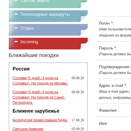
Святая Земля
Теплоходные маршруты
Логин
*
:
Отдых
(Имя пользователя
общения на форуме
Incoming
Пароль
*
:
(Пароль должен бы
Ближайшие поездки
Подтверждение
Россия
(Пароль должен бы
Соловки (5 дней / 4 ночи на
09.08.26
Соловках). На поезде из Москвы.
Адрес e-mail
*
:
(Ваш e-mail адрес
Соловки (5 дней / 4 ночи на
09.08.26
Соловках). На поезде из Санкт-
данных, информации
Петербурга.
Фамилия
:
Ближнее зарубежье
Белоруссия православная 5д/4н.
17.08.26
Имя
:
Святыни Армении
05.09.26