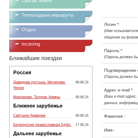
Святая Земля
Теплоходные маршруты
Логин
*
:
Отдых
(Имя пользователя
общения на форуме
Incoming
Пароль
*
:
(Пароль должен бы
Ближайшие поездки
Подтверждение
Россия
(Пароль должен бы
Давидова пустынь. Мелихово.
08.08.26
Чехов
Адрес e-mail
*
:
(Ваш e-mail адрес
Маклаково. Талдом. Кимры
08.08.26
данных, информации
Ближнее зарубежье
Святыни Армении
08.08.26
Фамилия
:
Белоруссия православная 5д/4н.
17.08.26
Имя
:
Дальнее зарубежье