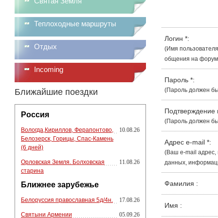
Святая Земля
Теплоходные маршруты
Логин
*
:
Отдых
(Имя пользователя
общения на форуме
Incoming
Пароль
*
:
(Пароль должен бы
Ближайшие поездки
Подтверждение
Россия
(Пароль должен бы
Вологда,Кириллов, Ферапонтово,
10.08.26
Белозерск, Горицы, Спас-Камень
Адрес e-mail
*
:
(6 дней)
(Ваш e-mail адрес
Орловская Земля. Болховская
11.08.26
данных, информации
старина
Фамилия
:
Ближнее зарубежье
Белоруссия православная 5д/4н.
17.08.26
Имя
:
Святыни Армении
05.09.26