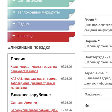
Святая Земля
Теплоходные маршруты
Логин
*
:
Отдых
(Имя пользователя
общения на форуме
Incoming
Пароль
*
:
(Пароль должен бы
Ближайшие поездки
Подтверждение
Россия
(Пароль должен бы
Калининград - храмы и замки на
07.08.26
перекрестке миров
Адрес e-mail
*
:
(Ваш e-mail адрес
КАВКАЗ: природа, парки, термы,
07.08.26
заповедники, древние храмы и
данных, информации
монастыри
Фамилия
:
Ближнее зарубежье
Святыни Армении
08.08.26
Имя
:
Белоруссия православная 5д/4н.
17.08.26