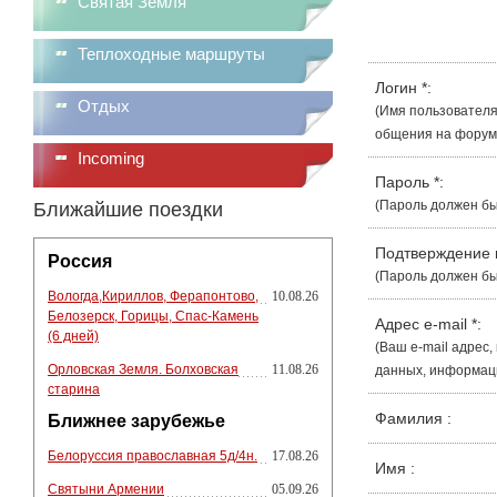
Святая Земля
Теплоходные маршруты
Логин
*
:
Отдых
(Имя пользователя
общения на форуме
Incoming
Пароль
*
:
(Пароль должен бы
Ближайшие поездки
Подтверждение
Россия
(Пароль должен бы
Вологда,Кириллов, Ферапонтово,
10.08.26
Белозерск, Горицы, Спас-Камень
Адрес e-mail
*
:
(6 дней)
(Ваш e-mail адрес
Орловская Земля. Болховская
11.08.26
данных, информации
старина
Фамилия
:
Ближнее зарубежье
Белоруссия православная 5д/4н.
17.08.26
Имя
:
Святыни Армении
05.09.26