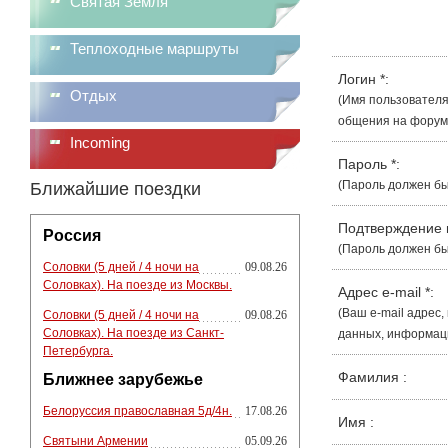
Святая Земля
Теплоходные маршруты
Логин
*
:
Отдых
(Имя пользователя
общения на форуме
Incoming
Пароль
*
:
(Пароль должен бы
Ближайшие поездки
Подтверждение
Россия
(Пароль должен бы
Соловки (5 дней / 4 ночи на
09.08.26
Соловках). На поезде из Москвы.
Адрес e-mail
*
:
(Ваш e-mail адрес
Соловки (5 дней / 4 ночи на
09.08.26
Соловках). На поезде из Санкт-
данных, информации
Петербурга.
Фамилия
:
Ближнее зарубежье
Белоруссия православная 5д/4н.
17.08.26
Имя
:
Святыни Армении
05.09.26