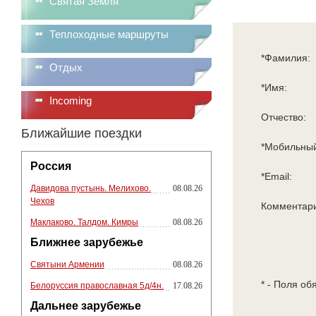
Святая Земля
Теплоходные маршруты
*Фамилия:
Отдых
*Имя:
Incoming
Отчество:
Ближайшие поездки
*Мобильный
Россия
*Email:
Давидова пустынь. Мелихово.
08.08.26
Чехов
Комментар
Маклаково. Талдом. Кимры
08.08.26
Ближнее зарубежье
Святыни Армении
08.08.26
* - Поля об
Белоруссия православная 5д/4н.
17.08.26
Дальнее зарубежье