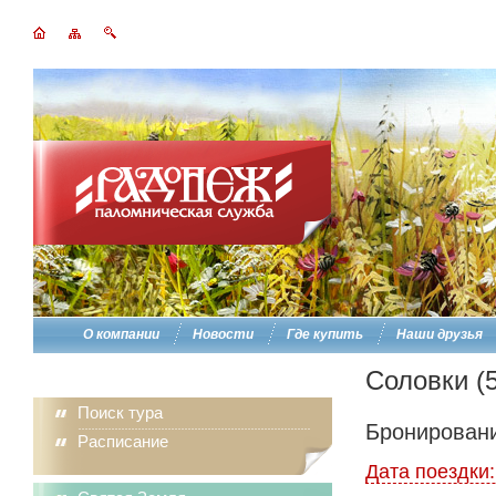
О компании
Новости
Где купить
Наши друзья
Соловки (5
Поиск тура
Бронировани
Расписание
Дата поездки: