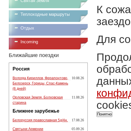
Святая Земля
К сожа
Теплоходные маршруты
заездо
Отдых
Для со
Incoming
Продол
Ближайшие поездки
обрабо
Россия
данных
Вологда,Кириллов, Ферапонтово,
10.08.26
Белозерск, Горицы, Спас-Камень
(6 дней)
конфи
Орловская Земля. Болховская
11.08.26
cookie
старина
Ближнее зарубежье
Понятно
Белоруссия православная 5д/4н.
17.08.26
Святыни Армении
05.09.26