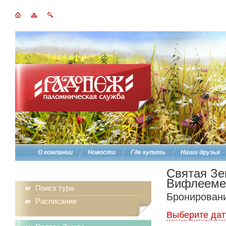
О компании
Новости
Где купить
Наши друзья
Святая Зе
Вифлеем
Поиск тура
Бронировани
Расписание
Выберите дат