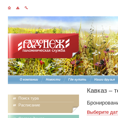
О компании
Новости
Где купить
Наши друзья
Кавказ – 
Поиск тура
Бронировани
Расписание
Выберите дат