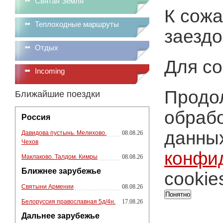
Святая Земля
К сожа
Теплоходные маршруты
заездо
Отдых
Для со
Incoming
Продол
Ближайшие поездки
обрабо
Россия
данных
Давидова пустынь. Мелихово.
08.08.26
Чехов
конфи
Маклаково. Талдом. Кимры
08.08.26
Ближнее зарубежье
cookie
Святыни Армении
08.08.26
Понятно
Белоруссия православная 5д/4н.
17.08.26
Дальнее зарубежье