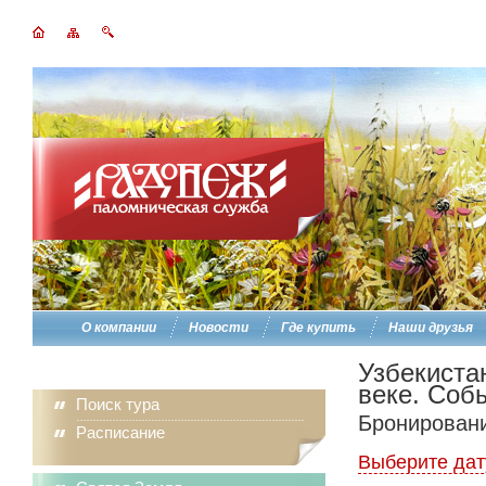
О компании
Новости
Где купить
Наши друзья
Узбекиста
веке. Соб
Поиск тура
Бронировани
Расписание
Выберите дат