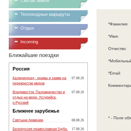
Святая Земля
Теплоходные маршруты
*Фамилия:
Отдых
*Имя:
Incoming
Отчество:
Ближайшие поездки
*Мобильный
Россия
*Email:
Калининград - храмы и замки на
07.08.26
перекрестке миров
Комментар
Владивосток. Паломничество и
07.08.26
отдых на море. Уссурийск.
о.Русский
Ближнее зарубежье
* - Поля об
Святыни Армении
08.08.26
Белоруссия православная 5д/4н.
17.08.26