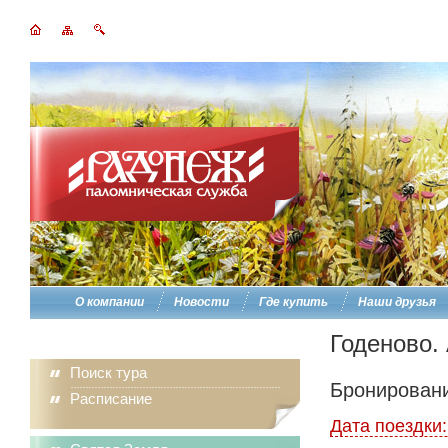
О компании
Новости
Где купить
Наши друзья
Годеново.
Поиск тура
Бронировани
Расписание
Дата поездки: