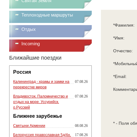
Святая Земля
Теплоходные маршруты
*Фамилия:
Отдых
*Имя:
Incoming
Отчество:
Ближайшие поездки
*Мобильный
Россия
*Email:
Калининград - храмы и замки на
07.08.26
перекрестке миров
Комментар
Владивосток. Паломничество и
07.08.26
отдых на море. Уссурийск.
о.Русский
Ближнее зарубежье
* - Поля об
Святыни Армении
08.08.26
Белоруссия православная 5д/4н.
17.08.26