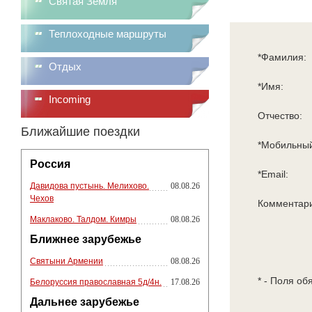
Святая Земля
Теплоходные маршруты
*Фамилия:
Отдых
*Имя:
Incoming
Отчество:
Ближайшие поездки
*Мобильный
Россия
*Email:
Давидова пустынь. Мелихово.
08.08.26
Чехов
Комментар
Маклаково. Талдом. Кимры
08.08.26
Ближнее зарубежье
Святыни Армении
08.08.26
* - Поля об
Белоруссия православная 5д/4н.
17.08.26
Дальнее зарубежье