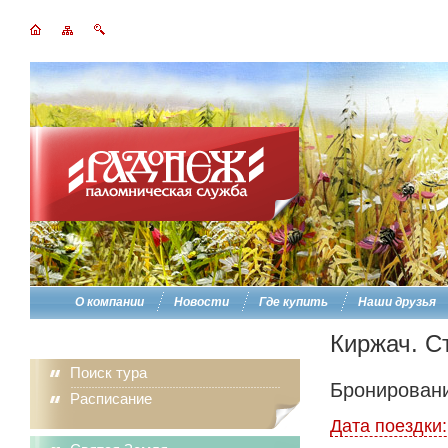
О компании
Новости
Где купить
Наши друзья
Киржач. С
Поиск тура
Бронировани
Расписание
Дата поездки