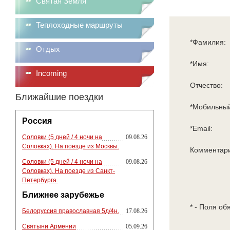
Святая Земля
Теплоходные маршруты
*Фамилия:
Отдых
*Имя:
Incoming
Отчество:
Ближайшие поездки
*Мобильный
Россия
*Email:
Соловки (5 дней / 4 ночи на
09.08.26
Соловках). На поезде из Москвы.
Комментар
Соловки (5 дней / 4 ночи на
09.08.26
Соловках). На поезде из Санкт-
Петербурга.
Ближнее зарубежье
* - Поля об
Белоруссия православная 5д/4н.
17.08.26
Святыни Армении
05.09.26