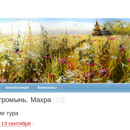
Агентствам
Контакты
тромынь. Махра
[13]
е тура
 13 сентября