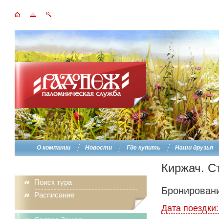
О компании
Новости
Где купить
Наши друзья
Киржач. С
Поиск тура
Бронировани
Расписание
Дата поездки: