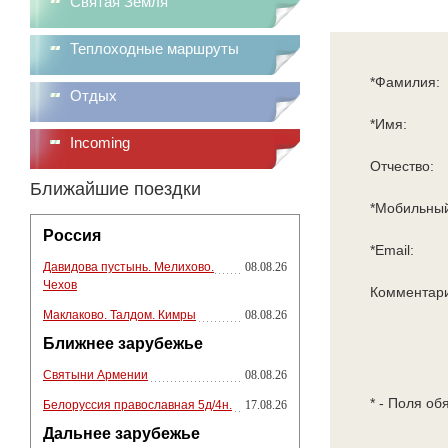
Святая Земля
Теплоходные маршруты
*Фамилия:
Отдых
*Имя:
Incoming
Отчество:
Ближайшие поездки
*Мобильный
Россия
*Email:
Давидова пустынь. Мелихово.
08.08.26
Чехов
Комментар
Маклаково. Талдом. Кимры
08.08.26
Ближнее зарубежье
Святыни Армении
08.08.26
* - Поля об
Белоруссия православная 5д/4н.
17.08.26
Дальнее зарубежье