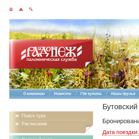
О компании
Новости
Где купить
Наши друзья
Бутовский
Поиск тура
Бронировани
Расписание
Дата поездки: