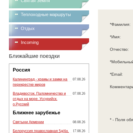
Святая Земля
Теплоходные маршруты
*Фамилия:
Отдых
*Имя:
Incoming
Отчество:
Ближайшие поездки
*Мобильный
Россия
*Email:
Калининград - храмы и замки на
07.08.26
перекрестке миров
Комментар
Владивосток. Паломничество и
07.08.26
отдых на море. Уссурийск.
о.Русский
Ближнее зарубежье
* - Поля об
Святыни Армении
08.08.26
Белоруссия православная 5д/4н.
17.08.26