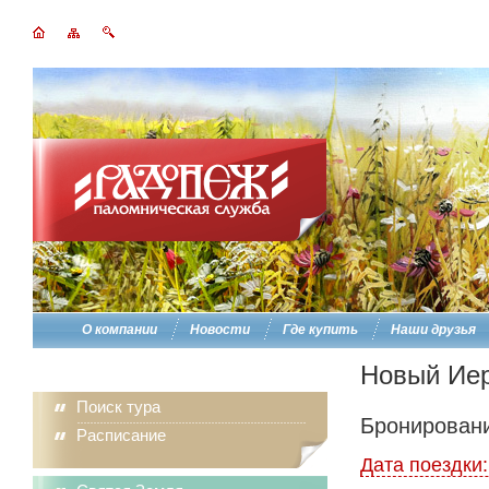
О компании
Новости
Где купить
Наши друзья
Новый Иер
Поиск тура
Бронировани
Расписание
Дата поездки: