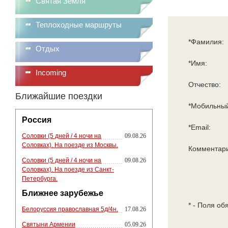
Святая Земля
Теплоходные маршруты
*Фамилия:
Отдых
*Имя:
Incoming
Отчество:
Ближайшие поездки
*Мобильный
Россия
*Email:
Соловки (5 дней / 4 ночи на
09.08.26
Соловках). На поезде из Москвы.
Комментар
Соловки (5 дней / 4 ночи на
09.08.26
Соловках). На поезде из Санкт-
Петербурга.
Ближнее зарубежье
* - Поля об
Белоруссия православная 5д/4н.
17.08.26
Святыни Армении
05.09.26