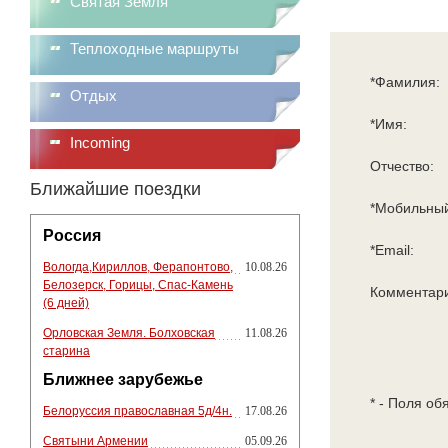
Святая Земля
Теплоходные маршруты
*Фамилия:
Отдых
*Имя:
Incoming
Отчество:
Ближайшие поездки
*Мобильный
Россия
*Email:
Вологда,Кириллов, Ферапонтово,
10.08.26
Белозерск, Горицы, Спас-Камень
Комментар
(6 дней)
Орловская Земля. Болховская
11.08.26
старина
Ближнее зарубежье
* - Поля об
Белоруссия православная 5д/4н.
17.08.26
Святыни Армении
05.09.26