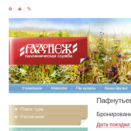
О компании
Новости
Где купить
Наши друзья
Пафнутье
Поиск тура
Бронировани
Расписание
Дата поездки: