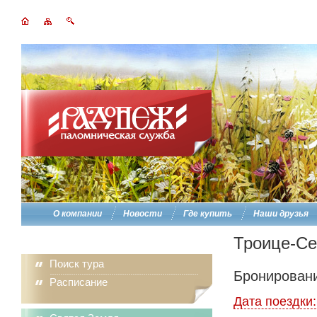
О компании
Новости
Где купить
Наши друзья
Троице-Се
Поиск тура
Бронировани
Расписание
Дата поездки