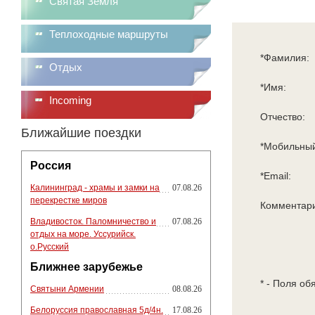
Святая Земля
Теплоходные маршруты
*Фамилия:
Отдых
*Имя:
Incoming
Отчество:
Ближайшие поездки
*Мобильный
Россия
*Email:
Калининград - храмы и замки на
07.08.26
перекрестке миров
Комментар
Владивосток. Паломничество и
07.08.26
отдых на море. Уссурийск.
о.Русский
Ближнее зарубежье
* - Поля об
Святыни Армении
08.08.26
Белоруссия православная 5д/4н.
17.08.26