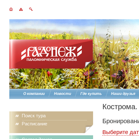
О компании
Новости
Где купить
Наши друзья
Кострома.
Поиск тура
Бронировани
Расписание
Выберите дат