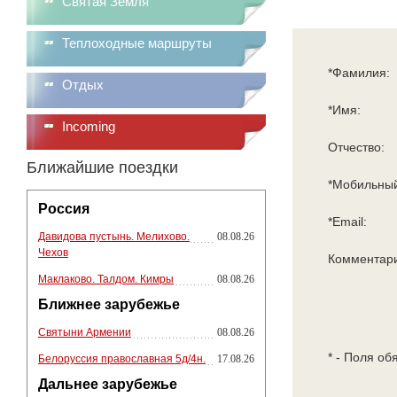
Святая Земля
Теплоходные маршруты
*Фамилия:
Отдых
*Имя:
Incoming
Отчество:
Ближайшие поездки
*Мобильный
Россия
*Email:
Давидова пустынь. Мелихово.
08.08.26
Чехов
Комментар
Маклаково. Талдом. Кимры
08.08.26
Ближнее зарубежье
Святыни Армении
08.08.26
* - Поля об
Белоруссия православная 5д/4н.
17.08.26
Дальнее зарубежье