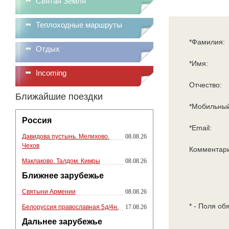
Святая Земля
Теплоходные маршруты
*Фамилия:
Отдых
*Имя:
Incoming
Отчество:
Ближайшие поездки
*Мобильный
Россия
*Email:
Давидова пустынь. Мелихово.
08.08.26
Чехов
Комментар
Маклаково. Талдом. Кимры
08.08.26
Ближнее зарубежье
Святыни Армении
08.08.26
* - Поля об
Белоруссия православная 5д/4н.
17.08.26
Дальнее зарубежье