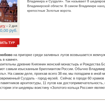
Владимира и Суздаля». Так называют 8 шедевров 
Владимирской области. В самом Владимире находя
крепостные Золотые ворота.
ату
– 2 дня
0,00 руб.
АТЬ ТУР
любово
на пригорке среди заливных лугов возвышается
жемчуж
ь в камне».
азительны древние Княгинин женский монастырь и Рождества Б
ют самым изысканным бриллиантом России. Обычно Владимир 
ь». На самом деле, проехав всего 38 км, мы попадаем в иной ми
временный Суздаль - город-музей. Сейчас в городе 60 храмов 
 памятников архитектуры, 11 лугов как достопримечательность, 
стории эти шедевры воистину «Золотого кольца России» явля