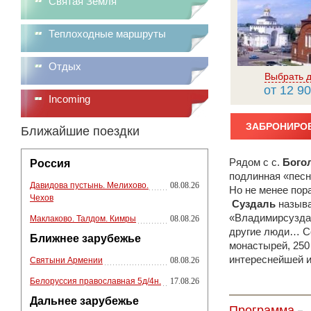
Святая Земля
Теплоходные маршруты
Отдых
Выбрать д
от 12 90
Incoming
ЗАБРОНИРОВ
Ближайшие поездки
Рядом с с.
Бого
Россия
подлинная «песн
Давидова пустынь. Мелихово.
08.08.26
Но не менее пор
Чехов
Суздаль
называ
«Владимирсуздал
Маклаково. Талдом. Кимры
08.08.26
другие люди… Со
Ближнее зарубежье
монастырей, 250
интереснейшей и
Святыни Армении
08.08.26
Белоруссия православная 5д/4н.
17.08.26
Дальнее зарубежье
Программа