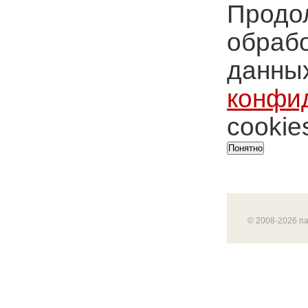
Продол
обрабо
данных
конфи
cookie
Понятно
© 2008-2026 п