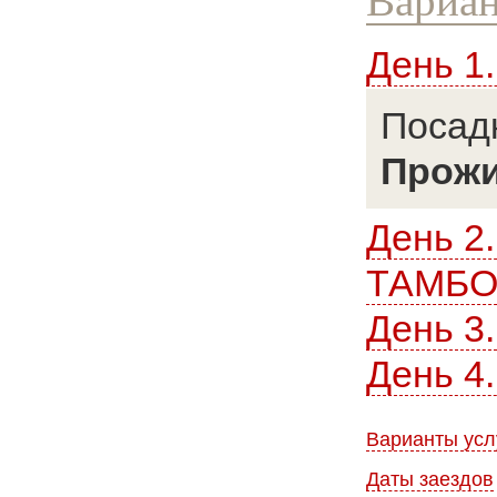
Вариан
День 1
Посадк
Прож
День 
ТАМБО
День 
День 4
Варианты усл
Даты заездов