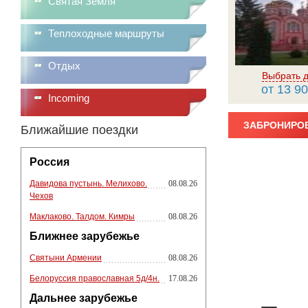
Святая Земля
Теплоходные маршруты
Отдых
Выбрать д
от 13 90
Incoming
ЗАБРОНИРОВ
Ближайшие поездки
Россия
Давидова пустынь. Мелихово.
08.08.26
Чехов
Маклаково. Талдом. Кимры
08.08.26
Ближнее зарубежье
Святыни Армении
08.08.26
Белоруссия православная 5д/4н.
17.08.26
Дальнее зарубежье