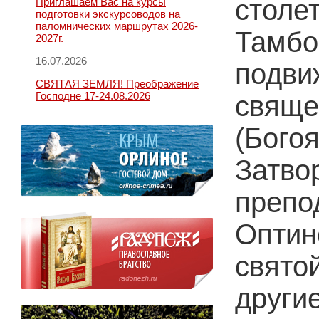
столе
Приглашаем Вас на курсы
подготовки экскурсоводов на
паломнических маршрутах 2026-
Тамб
2027г.
16.07.2026
подв
СВЯТАЯ ЗЕМЛЯ! Преображение
Господне 17-24.08.2026
свящ
(Бого
Затво
преп
Оптин
свято
други