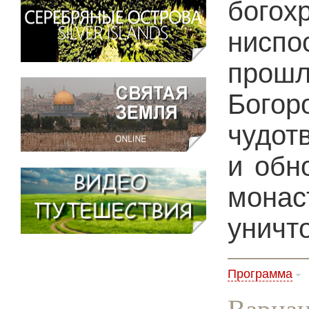
бого
нисп
прош
Богор
чудот
и обн
мона
уничт
Программа