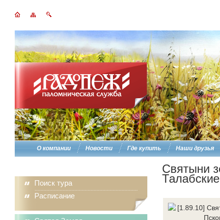
О компании
Новости
Где купить
Наши друзья
Святыни з
Талабские
Поиск тура
Расписание