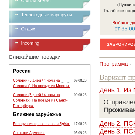
Святая Земля
Теплоходные маршруты
Выбрать да
от 35 00
Отдых
Incoming
ЗАБРОНИРОВ
Ближайшие поездки
Программа
Россия
Вариант пр
Соловки (5 дней / 4 ночи на
09.08.26
Соловках). На поезде из Москвы.
День 1. Из
Соловки (5 дней / 4 ночи на
09.08.26
Соловках). На поезде из Санкт-
Отправлен
Петербурга.
Прожива
Ближнее зарубежье
День 2. П
Белоруссия православная 5д/4н.
17.08.26
День 3. П
Святыни Армении
05.09.26