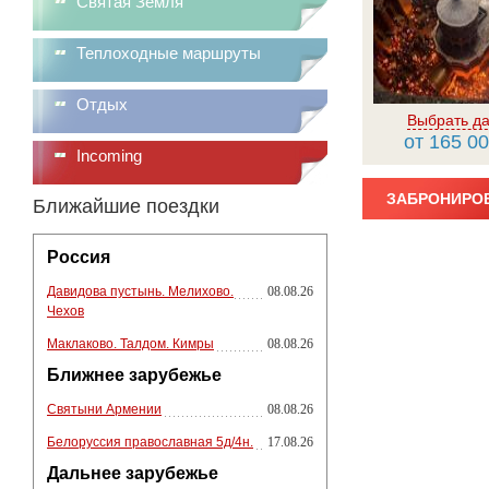
Святая Земля
Теплоходные маршруты
Отдых
Выбрать да
от 165 00
Incoming
ЗАБРОНИРОВ
Ближайшие поездки
Россия
Давидова пустынь. Мелихово.
08.08.26
Чехов
Маклаково. Талдом. Кимры
08.08.26
Ближнее зарубежье
Святыни Армении
08.08.26
Белоруссия православная 5д/4н.
17.08.26
Дальнее зарубежье