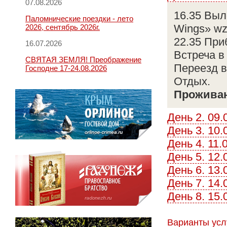
07.08.2026
16.35 Выл
Паломнические поездки - лето
Wings» wz
2026, сентябрь 2026г.
22.35 При
16.07.2026
Встреча в
СВЯТАЯ ЗЕМЛЯ! Преображение
Переезд в
Господне 17-24.08.2026
Отдых.
Прожива
День 2. 09.
День 3. 10.
День 4. 11
День 5. 12
День 6. 13.
День 7. 14.
День 8. 15.
Варианты усл