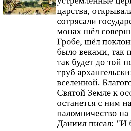
устремленные цер
царства, открывал
сотрясали государс
монах шёл соверш
Гробе, шёл покло
было веками, так п
так будет до той п
труб архангельски
вселенной. Благог
Святой Земле к ос
останется с ним на
паломничество на
Даниил писал: "И 