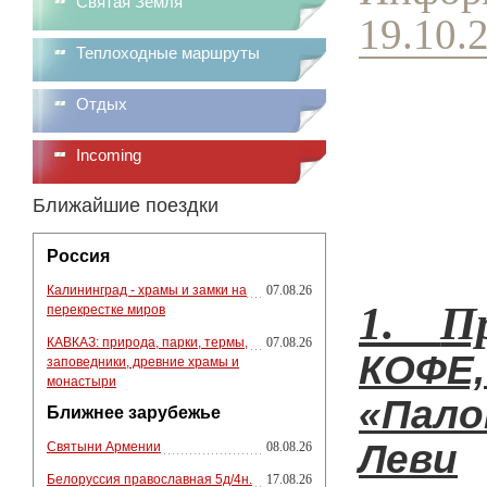
Святая Земля
19.10.
Теплоходные маршруты
Отдых
Incoming
Ближайшие поездки
Россия
Калининград - храмы и замки на
07.08.26
1.
П
перекрестке миров
КАВКАЗ: природа, парки, термы,
07.08.26
КОФЕ
заповедники, древние храмы и
монастыри
«Пало
Ближнее зарубежье
Леви
Святыни Армении
08.08.26
Белоруссия православная 5д/4н.
17.08.26