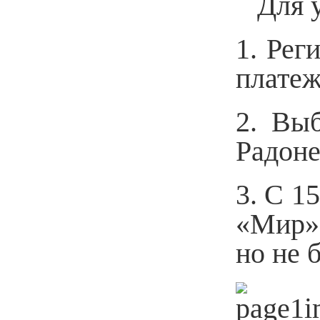
Для 
1. Рег
платежн
2. Вы
Радоне
3. С 1
«Мир» 
но не 