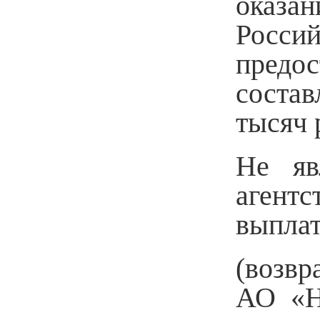
оказан
Росси
предо
состав
тысяч 
Не яв
агент
выпла
(возвр
АО «Н