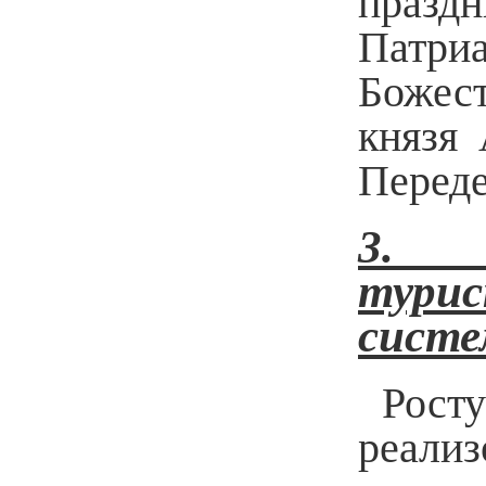
празд
Патри
Божест
князя 
Перед
3
тури
сист
Рост
реали