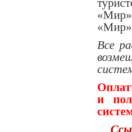
турист
«Мир»
«Мир» 
Все ра
возме
систе
Оплат
и пол
систе
Ссы