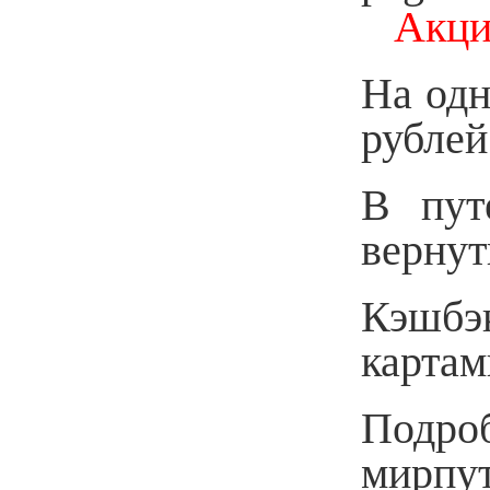
Акция 
На одн
рублей
В пут
вернут
Кэшбэ
картам
Подр
мирпу