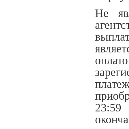
Не яв
агент
выплат
являе
опла
зареги
платеж
приобр
23:59
оконч