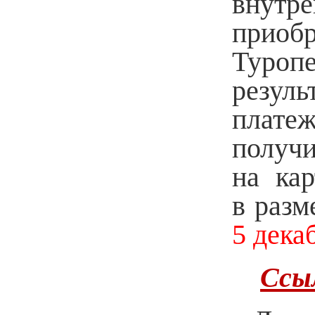
внутр
прио
Туроп
резуль
плате
получи
на ка
в разм
5 дека
Ссы