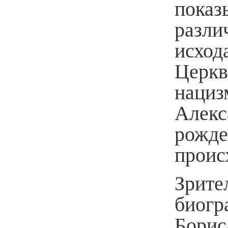
пока
разл
исход
Церк
наци
Алекс
рожд
проис
Зрите
биогр
Бори