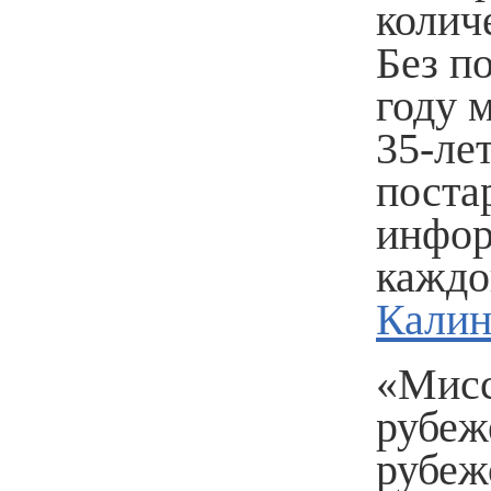
колич
Без п
году 
35-ле
поста
инфор
каждо
Калин
«Мисс
рубеж
рубеж