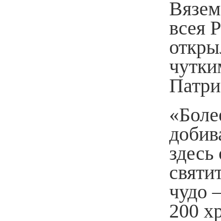
Вязем
всея 
откры
чутки
Патри
«Боле
добив
здесь
святи
чудо 
200 х