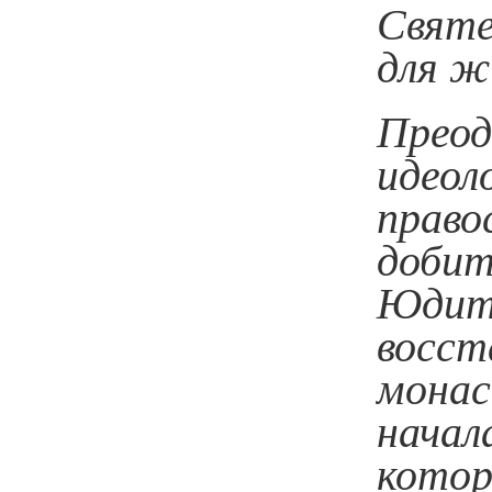
Святе
для ж
Преод
идеол
право
добит
Юдитт
восст
монас
начал
котор