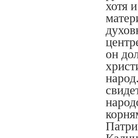
хотя 
матер
духов
центр
он до
христ
народ
свиде
народ
корня
Патри