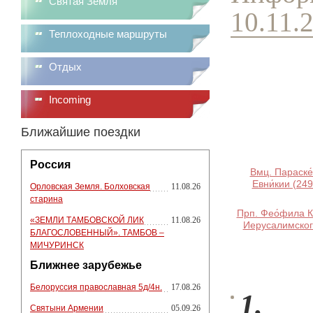
Святая Земля
10.11.
Теплоходные маршруты
Отдых
Incoming
Ближайшие поездки
Россия
Вмц. Параске́
Евни́кии (24
Орловская Земля. Болховская
11.08.26
старина
Прп. Фео́фила К
«ЗЕМЛИ ТАМБОВСКОЙ ЛИК
11.08.26
Иерусалимског
БЛАГОСЛОВЕННЫЙ». ТАМБОВ –
МИЧУРИНСК
Ближнее зарубежье
Белоруссия православная 5д/4н.
17.08.26
1.
Святыни Армении
05.09.26