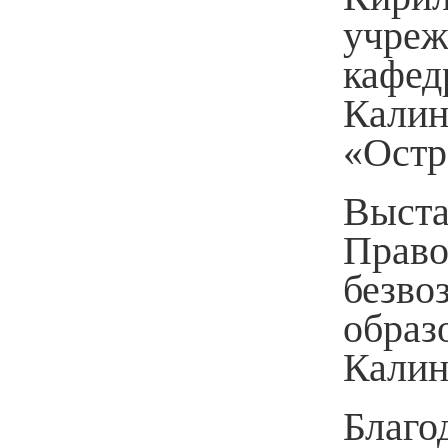
учре
кафед
Калин
«Остр
Выста
Право
безво
образ
Калин
Благо