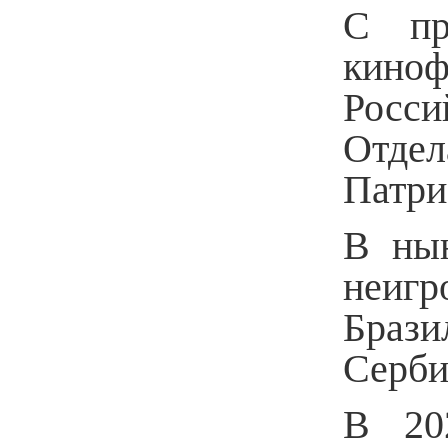
С пр
кин
Росси
Отде
Патри
В ны
неиг
Брази
Серб
В 20