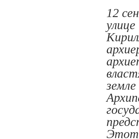
12 се
улице
Кирил
архие
архие
власт
земле
Архип
госуд
предс
Этот 