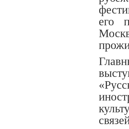
фести
его 
Москв
прожи
Главн
выст
«Рус
иност
культ
связе