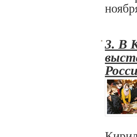
ноябр
3.
В 
выст
Росс
Кирил