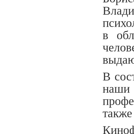
Влади
психо
в обл
чело
выдаю
В сос
наши 
профе
также
Киноф