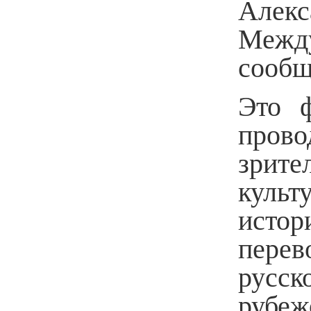
Алек
Между
сооб
Это 
прово
зрит
культ
исто
перев
русс
рубеж