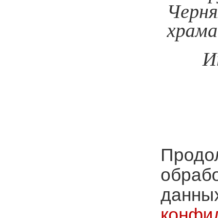
Черня
храма
И
Продол
обрабо
данных
конфи