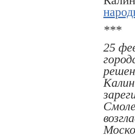
Калин
народ
***
25 фе
город
решен
Калин
зарег
Смоле
возгл
Моско