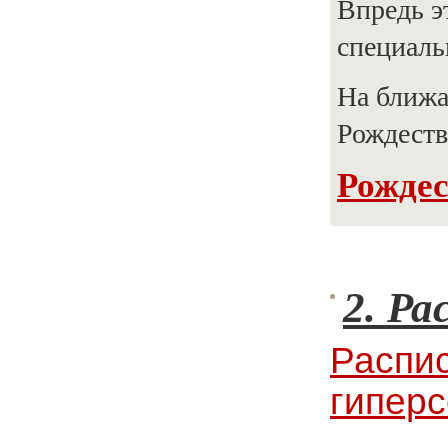
Впредь э
специаль
На ближа
Рождеств
Рождес
2.
Р
а
Распис
гипер