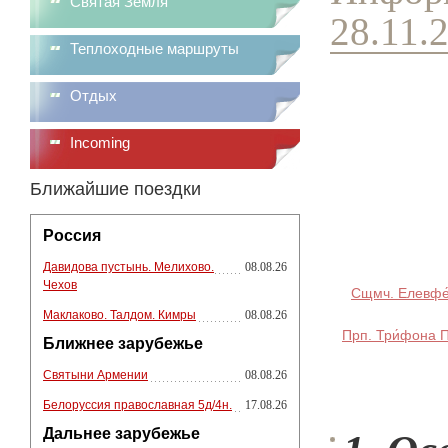
Святая Земля
28.11.
Теплоходные маршруты
Отдых
Incoming
Ближайшие поездки
Россия
Давидова пустынь. Мелихово.
08.08.26
Чехов
Сщмч. Елевфе́р
Маклаково. Талдом. Кимры
08.08.26
Прп. Три́фона П
Ближнее зарубежье
Святыни Армении
08.08.26
Белоруссия православная 5д/4н.
17.08.26
Дальнее зарубежье