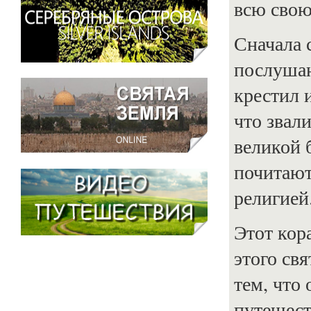
всю свою
Сначала с
послушан
крестил 
что звали
великой 
почитают
религией
Этот кор
этого св
тем, что
путешест