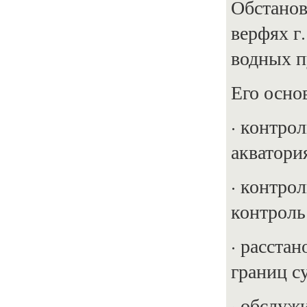
Обстанов
верфях г
водных п
Его осно
· контро
акватори
· контро
контроль
· расста
границ су
· обслуж