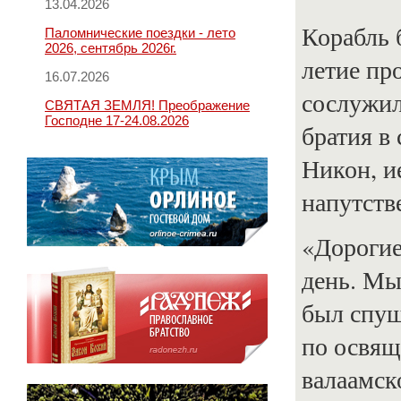
13.04.2026
Корабль 
Паломнические поездки - лето
2026, сентябрь 2026г.
летие пр
16.07.2026
сослужил
СВЯТАЯ ЗЕМЛЯ! Преображение
Господне 17-24.08.2026
братия в
Никон, и
напутств
«Дорогие
день. Мы
был спущ
по освящ
валаамск