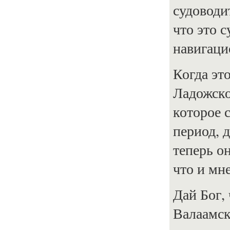
судоводи
что это 
навигаци
Когда эт
Ладожско
которое 
период, 
теперь о
что и мн
Дай Бог,
Валаамск