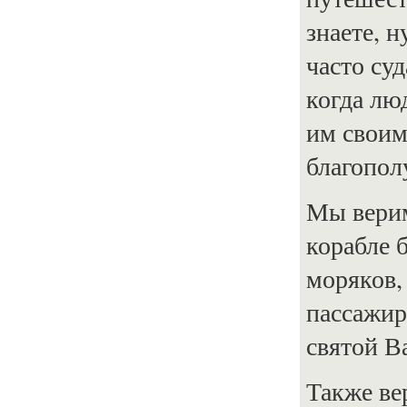
знаете, 
часто су
когда лю
им своим
благопол
Мы верим
корабле 
моряков,
пассажир
святой В
Также ве