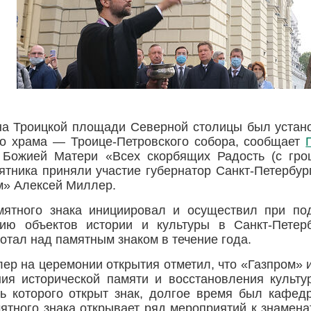
на Троицкой площади Северной столицы был устано
го храма — Троице-Петровского собора, сообщает
 Божией Матери «Всех скорбящих Радость (с гро
ятника приняли участие губернатор Санкт-Петербу
» Алексей Миллер.
мятного знака инициировал и осуществил при по
нию объектов истории и культуры в Санкт-Петер
отал над памятным знаком в течение года.
ер на церемонии открытия отметил, что «Газпром» 
ия исторической памяти и восстановления культур
ть которого открыт знак, долгое время был кафе
ятного знака открывает ряд мероприятий к знамен