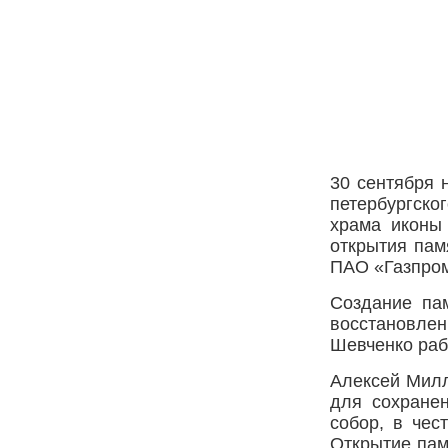
30 сентября 
петербургско
храма иконы
открытия пам
ПАО «Газпром
Создание па
восстановле
Шевченко раб
Алексей Милл
для сохранен
собор, в чес
Открытие пам