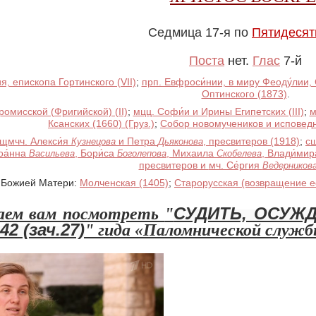
Седмица 17-я по
Пятидесят
Поста
нет.
Глас
7-й
я, епископа Гортинского (VII)
;
прп. Евфроси́нии, в миру Феоду́лии,
Оптинского (1873)
.
ромисской (Фригийской) (II)
;
мцц. Софи́и и Ирины Египетских (III)
;
м
Ксанских (1660) (Груз.)
;
Собор новомучеников и исповед
щмчч. Алекси́я
и
Петра
, пресвитеров (1918)
;
с
Кузнецова
Дьяконова
оа́нна
,
Бори́са
,
Михаила
,
Влади́ми
Васильева
Боголепова
Скобелева
пресвитеров и
мч. Се́ргия
Ведерников
 Божией Матери:
Молченская (1405)
;
Старорусская (возвращение ее
СУДИТЬ, ОСУЖД
аем вам посмотреть
"
42 (зач.27)
"
гида «Паломнической служб