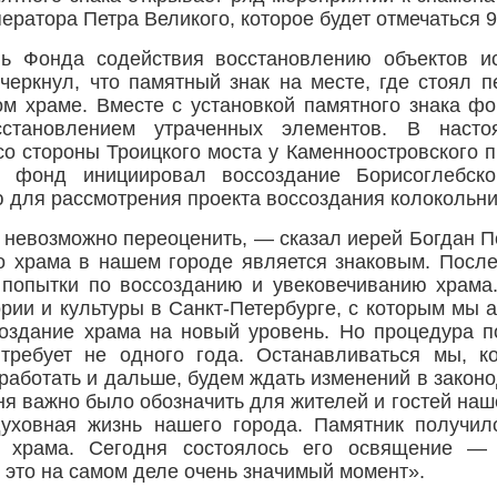
ратора Петра Великого, которое будет отмечаться 9
ль Фонда содействия восстановлению объектов и
черкнул, что памятный знак на месте, где стоял п
ом храме. Вместе с установкой памятного знака ф
становлением утраченных элементов. В насто
со стороны Троицкого моста у Каменноостровского 
о фонд инициировал воссоздание Борисоглебско
 для рассмотрения проекта воссоздания колокольн
 невозможно переоценить, — сказал иерей Богдан 
о храма в нашем городе является знаковым. Посл
 попытки по воссозданию и увековечиванию храма
ории и культуры в Санкт-Петербурге, с которым мы 
оздание храма на новый уровень. Но процедура п
 требует не одного года. Останавливаться мы, к
работать и дальше, будем ждать изменений в законод
ня важно было обозначить для жителей и гостей наше
духовная жизнь нашего города. Памятник получи
 храма. Сегодня состоялось его освящение —
 это на самом деле очень значимый момент».