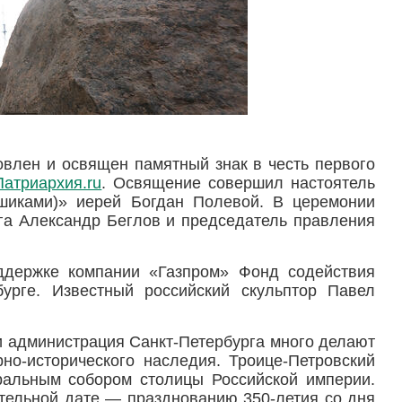
влен и освящен памятный знак в честь первого
Патриархия.ru
. Освящение совершил настоятель
шиками)» иерей Богдан Полевой. В церемонии
рга Александр Беглов и председатель правления
ддержке компании «Газпром» Фонд содействия
бурге. Известный российский скульптор Павел
и администрация Санкт-Петербурга много делают
но-исторического наследия. Троице-Петровский
дральным собором столицы Российской империи.
ательной дате — празднованию 350-летия со дня