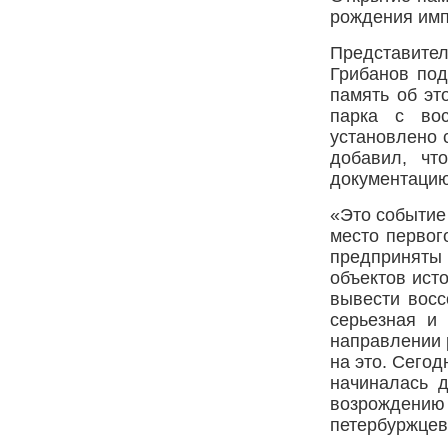
рождения импе
Представите
Грибанов под
память об эт
парка с вос
установлено 
добавил, чт
документацию
«Это событие
место первог
предприняты
объектов ист
вывести восс
серьезная и
направлении 
на это. Сегод
начиналась 
возрождению
петербуржцев