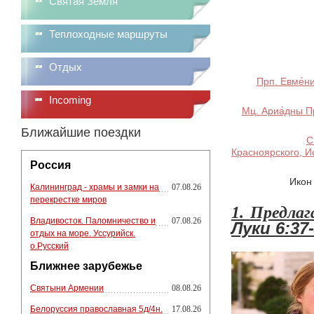
Святая Земля
Теплоходные маршруты
Отдых
Прп. Евме́ни
Incoming
Мц. Ариа́дны П
Ближайшие поездки
С
Красноярского,
И
Россия
Икон
Калининград - храмы и замки на
07.08.26
перекрестке миров
1.
Предлаг
Владивосток. Паломничество и
07.08.26
Луки 6:37-
отдых на море. Уссурийск.
о.Русский
Ближнее зарубежье
Святыни Армении
08.08.26
Белоруссия православная 5д/4н.
17.08.26