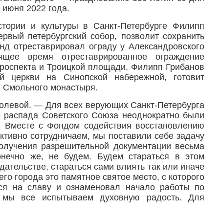
 июня 2022 года.
стории и культуры в Санкт-Петербурге Филипп
ервый петербургский собор, позволит сохранить
онд отреставрировал ограду у Александровского
ящее время отреставрированное ограждение
проспекта и Троицкой площади. Филипп Грибанов
й церкви на Синопской набережной, готовит
и Смольного монастыря.
Полевой. — Для всех верующих Санкт-Петербурга
е распада Советского Союза неоднократно были
. Вместе с Фондом содействия восстановлению
активно сотрудничаем, мы поставили себе задачу
олучения разрешительной документации весьма
онечно же, не будем. Будем стараться в этом
ательстве, стараться сами влиять так или иначе
го города это памятное святое место, с которого
лся на славу и ознаменовал начало работы по
 мы все испытываем духовную радость. Для