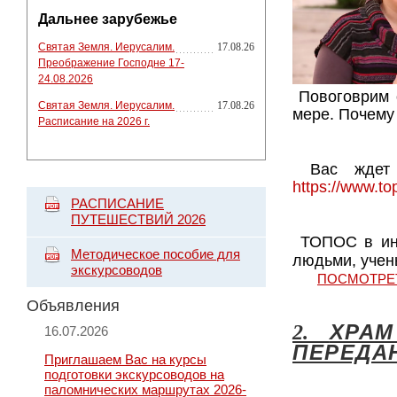
Дальнее зарубежье
Святая Земля. Иерусалим.
17.08.26
Преображение Господне 17-
24.08.2026
 Повоговрим о разнице слов "судить", "осуждать" и "обличать", а так же о бревне и сучке и о полной утрясенной 
Святая Земля. Иерусалим.
17.08.26
мере. Почему 
Расписание на 2026 г.
 Вас ждет
https://www.to
РАСПИСАНИЕ
ПУТЕШЕСТВИЙ 2026
 ТОПОС в инстаграм: @topos.video.travel - объявления о БЕСПЛАТНЫХ просмотрах, знакомства со странами и 
Методическое пособие для
людьми, учены
экскурсоводов
ПОСМОТРЕ
Объявления
ХРА
2.
16.07.2026
ПЕРЕДА
Приглашаем Вас на курсы
подготовки экскурсоводов на
паломнических маршрутах 2026-