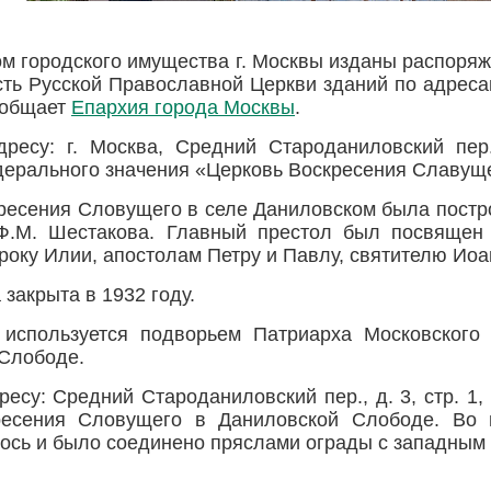
м городского имущества г. Москвы изданы распоряж
сть Русской Православной Церкви зданий по адресам
сообщает
Епархия города Москвы
.
ресу: г. Москва, Средний Староданиловский пер.,
ерального значения «Церковь Воскресения Славущего
ресения Словущего в селе Даниловском была построе
 Ф.М. Шестакова. Главный престол был посвящен
року Илии, апостолам Петру и Павлу, святителю Иоа
закрыта в 1932 году.
 используется подворьем Патриарха Московского
Слободе.
ресу: Средний Староданиловский пер., д. 3, стр. 1,
ресения Словущего в Даниловской Слободе. Во 
ось и было соединено пряслами ограды с западным