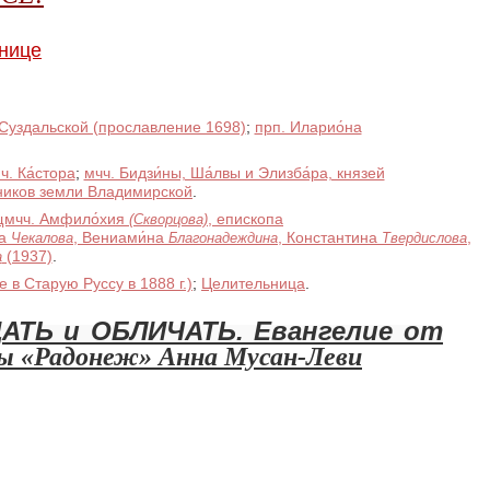
нице
 Суздальской (прославление 1698)
;
прп. Иларио́на
ч. Ка́стора
;
мчч. Бидзи́ны, Ша́лвы и Элизба́ра, князей
ников земли Владимирской
.
щмчч. Амфило́хия
, епископа
(Скворцова)
ра
,
Вениами́на
,
Константина
,
Чекалова
Благонадеждина
Твердислова
(1937)
.
а
 в Старую Руссу в 1888 г.)
;
Целительница
.
АТЬ и ОБЛИЧАТЬ. Евангелие от
ы «Радонеж» Анна Мусан-Леви