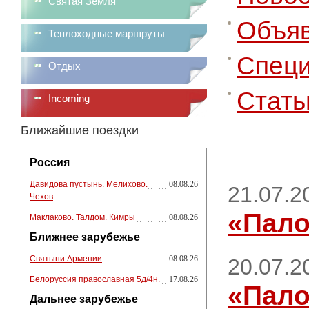
Святая Земля
Объя
Теплоходные маршруты
Специ
Отдых
Стать
Incoming
Ближайшие поездки
Россия
Давидова пустынь. Мелихово.
08.08.26
21.07.2
Чехов
«Пало
Маклаково. Талдом. Кимры
08.08.26
Ближнее зарубежье
Святыни Армении
08.08.26
20.07.2
Белоруссия православная 5д/4н.
17.08.26
«Пало
Дальнее зарубежье