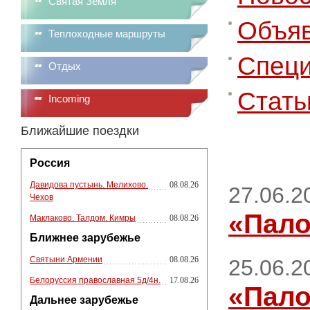
Святая Земля
Объя
Теплоходные маршруты
Специ
Отдых
Стать
Incoming
Ближайшие поездки
Россия
Давидова пустынь. Мелихово.
08.08.26
27.06.2
Чехов
«Пало
Маклаково. Талдом. Кимры
08.08.26
Ближнее зарубежье
Святыни Армении
08.08.26
25.06.2
Белоруссия православная 5д/4н.
17.08.26
«Пало
Дальнее зарубежье