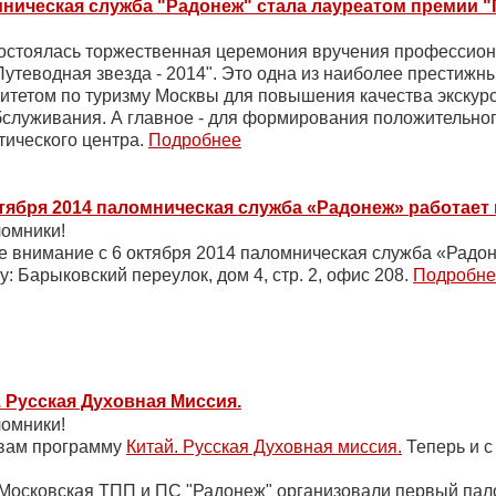
ническая служба "Радонеж" стала лауреатом премии "
тоялась торжественная церемония вручения профессион
Путеводная звезда - 2014". Это одна из наиболее престижн
митетом по туризму Москвы для повышения качества экскур
бслуживания. А главное - для формирования положительног
тического центра.
Подробнее
ктября 2014 паломническая служба «Радонеж» работает
омники!
внимание с 6 октября 2014 паломническая служба «Радон
: Барыковский переулок, дом 4, стр. 2, офис 208.
Подробне
. Русская Духовная Миссия.
омники!
вам программу
Китай. Русская Духовная миссия.
Теперь и с
Московская ТПП и ПС "Радонеж" организовали первый пало