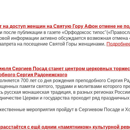
т на доступ женщин на Святую Гору Афон отмене не п
и после публикации в газете «Орфодоксос типос"(«Правосла
совой информации активно обсуждается возможная отмена
 запрета на посещение Святой Горы женщинами.
Подробне
 июля Сергиев Посад станет центром церковных торжес
обного Сергия Радонежского
полняется 700 лет со дня рождения преподобного Сергия Ра
ященных памяти святого, трудами и молитвами которого пр
 русская монашеская традиция, в разных регионах Росси
удничестве Церкви и государства проходит ряд праздничных
жественные мероприятия пройдут в Сергиевом Посаде и Х
 расстаётся с ещё одним «памятником» культурной ре