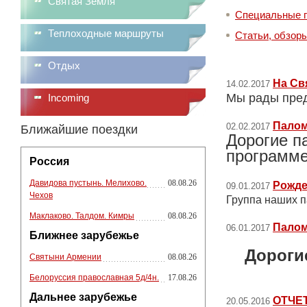
Святая Земля
Специальные 
Теплоходные маршруты
Статьи, обзор
Отдых
На Св
14.02.2017
Мы рады пред
Incoming
Палом
02.02.2017
Ближайшие поездки
Дорогие п
программ
Россия
Давидова пустынь. Мелихово.
08.08.26
Рожде
09.01.2017
Чехов
Группа наших 
Маклаково. Талдом. Кимры
08.08.26
Палом
06.01.2017
Ближнее зарубежье
Дороги
Святыни Армении
08.08.26
Белоруссия православная 5д/4н.
17.08.26
Дальнее зарубежье
ОТЧЕ
20.05.2016