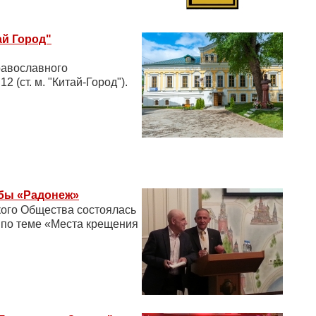
ай Город"
равославного
2 (ст. м. "Китай-Город").
жбы «Радонеж»
кого Общества состоялась
 по теме «Места крещения