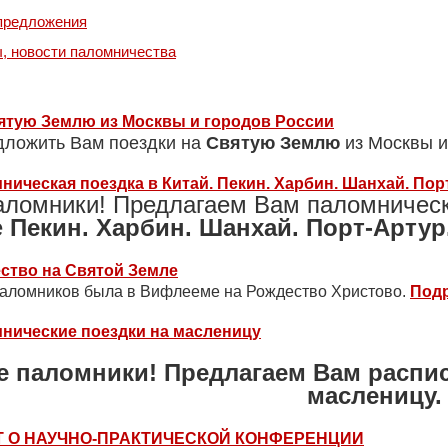
предложения
ы, новости паломничества
ятую Землю из Москвы и городов России
ложить Вам поездки на
Святую Землю
из Москвы 
ническая поездка в Китай. Пекин. Харбин. Шанхай. Пор
аломники! Предлагаем Вам паломничес
е
Пекин. Харбин. Шанхай. Порт-Артур
ство на Святой Земле
паломников была в Вифлееме на Рождество Христово.
Подр
нические поездки на масленицу
е паломники! Предлагаем Вам распи
масленицу.
Т О НАУЧНО-ПРАКТИЧЕСКОЙ КОНФЕРЕНЦИИ