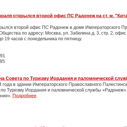
враля открылся второй офис ПС Радонеж на ст. м. "Кит
крылся второй офис ПС Радонеж в доме Императорского П
бщества по адресу: Москва, ул. Забелина д. 3, стр. 2, офис 1
о 19 часов с понедельника по пятницу.
-91
-95
ча Совета по Туризму Иордания и паломнической слу
4 года в здании Императорского Православного Палестинс
 по Туризму Иордания и паломнической службы «Радонеж»
ании».
Подробнее
.