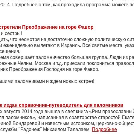
 2014. Подробнее о том, как проходила программа можете 
стретили Преображение на горе Фавор
 и сестры!
ть, что несмотря на достаточно сложную политическую си
 еженедельно вылетают в Израиль. Все святые места, ука
осещения.
емя совершает паломничество большая группа. Люди из ра
режные Челны, Москва и т.д. приехали поклониться право
дник Преображения Господня на горе Фавор.
ашими паломниками и ждем новых встреч!
е издан справочник-путеводитель для паломников
х августа 2014 года вышла в свет книга «Рим православны
ля паломников», написанная в соавторстве старостой Екат
иной Бондаревой и известным историком, церковно-общес
 службы "Радонеж" Михаилом Талалаем.
Подробнее