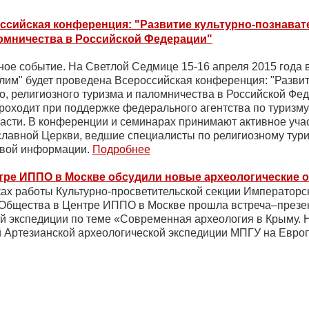
ссийская конференция: "Развитие культурно-познават
омничества в Российской Федерации"
ое событие. На Светлой Седмице 15-16 апреля 2015 года 
им" будет проведена Всероссийская конференция: "Развит
о, религиозного туризма и паломничества в Российской Фе
оходит при поддержке федерального агентства по туризму
асти. В конференции и семинарах принимают активное уча
славной Церкви, ведшие специалисты по религиозному ту
овой информации.
Подробнее
тре ИППО в Москве обсудили новые археологические 
ках работы Культурно-просветительской секции Император
 Общества в Центре ИППО в Москве прошла встреча–презе
й экспедиции по теме «Современная археология в Крыму. 
 Артезианской археологической экспедиции МПГУ на Евро