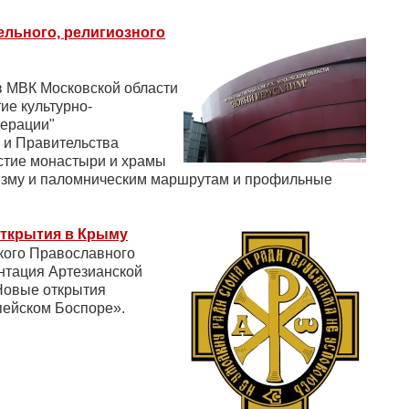
ельного, религиозного
в МВК Московской области
ие культурно-
дерации"
 и Правительства
стие монастыри и храмы
ризму и паломническим маршрутам и профильные
открытия в Крыму
ского Православного
нтация Артезианской
Новые открытия
пейском Боспоре».