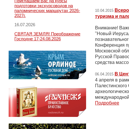
Приглашаем Вас на курсы
подготовки экскурсоводов на
Всеро
паломнических маршрутах 2026-
10.04.2015
2027г.
туризма и пал
16.07.2026
Внимание! Важн
"Новый Иерусал
СВЯТАЯ ЗЕМЛЯ! Преображение
Господне 17-24.08.2026
познавательног
Конференция пр
Московской обл
Русской Право
средства масс
В Цен
06.04.2015
4 апреля в рам
Палестинского
археологическо
международной
Подробнее