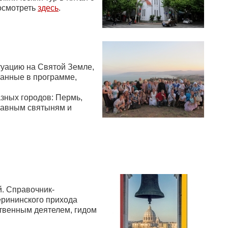
посмотреть
здесь
.
туацию на Святой Земле,
занные в программе,
зных городов: Пермь,
славным святыням и
й. Справочник-
ерининского прихода
твенным деятелем, гидом