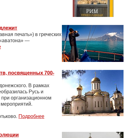
одлежит
вная печать») в греческих
 «аватона» —
е
тв, посвященных 700-
донежского. В рамках
еобразилась Русь и
и при организационном
 мероприятий.
отьково.
Подробнее
волюции