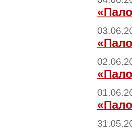
«Пало
03.06.2
«Пало
02.06.2
«Пало
01.06.2
«Пало
31.05.2