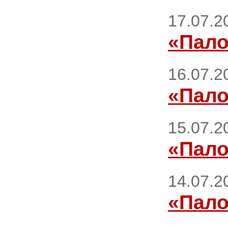
17.07.2
«Пало
16.07.2
«Пало
15.07.2
«Пало
14.07.2
«Пало