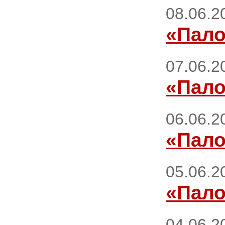
08.06.2
«Пало
07.06.2
«Пало
06.06.2
«Пало
05.06.2
«Пало
04.06.2