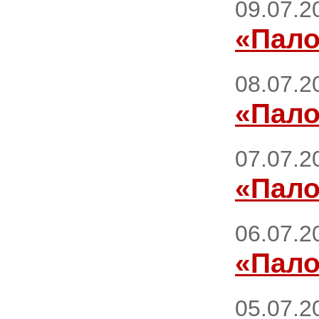
09.07.2
«Пало
08.07.2
«Пало
07.07.2
«Пало
06.07.2
«Пало
05.07.2