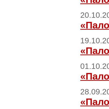
20.10.2
«Пало
19.10.2
«Пало
01.10.2
«Пало
28.09.2
«Пало