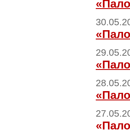
«Пало
30.05.2
«Пало
29.05.2
«Пало
28.05.2
«Пало
27.05.2
«Пало