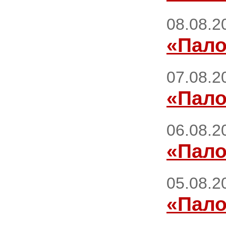
08.08.2
«Пало
07.08.2
«Пало
06.08.2
«Пало
05.08.2
«Пало