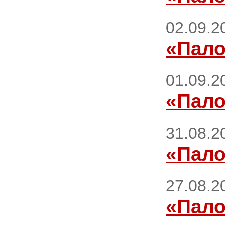
02.09.2
«Пало
01.09.2
«Пало
31.08.2
«Пало
27.08.2
«Пало