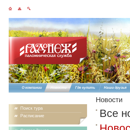
О компании
Новости
Где купить
Наши друзья
Новости
Поиск тура
Все н
Расписание
Новос