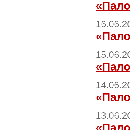
«Пало
16.06.2
«Пало
15.06.2
«Пало
14.06.2
«Пало
13.06.2
«Пало