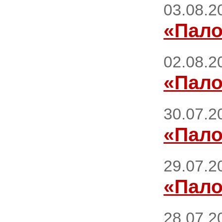
03.08.2
«Пало
02.08.2
«Пало
30.07.2
«Пало
29.07.2
«Пало
28.07.2