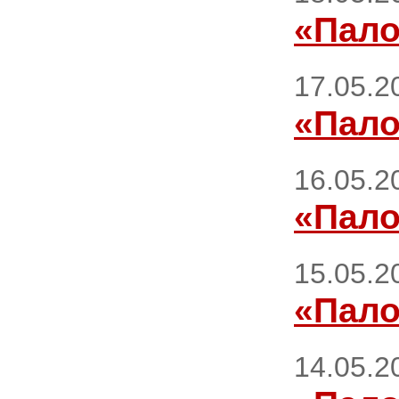
«Пало
17.05.2
«Пало
16.05.2
«Пало
15.05.2
«Пало
14.05.2