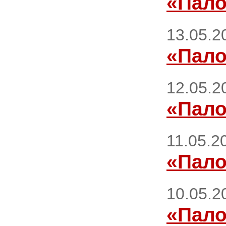
«Пало
13.05.2
«Пало
12.05.2
«Пало
11.05.2
«Пало
10.05.2
«Пало