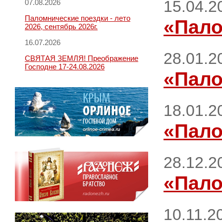
15.04.2
07.08.2026
Паломнические поездки - лето
«Пало
2026, сентябрь 2026г.
16.07.2026
28.01.2
СВЯТАЯ ЗЕМЛЯ! Преображение
Господне 17-24.08.2026
«Пало
18.01.2
«Пало
28.12.2
«Пало
10.11.2