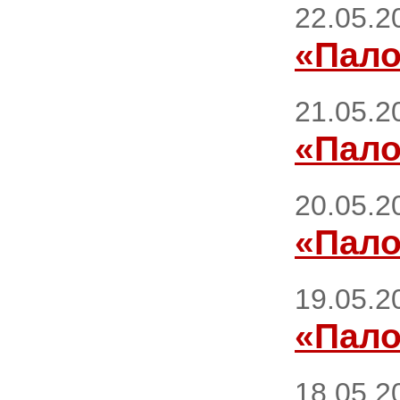
22.05.2
«Пало
21.05.2
«Пало
20.05.2
«Пало
19.05.2
«Пало
18.05.2