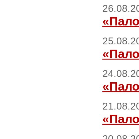
26.08.2
«Пало
25.08.2
«Пало
24.08.2
«Пало
21.08.2
«Пало
20.08.2