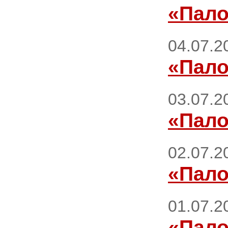
«Пало
04.07.2
«Пало
03.07.2
«Пало
02.07.2
«Пало
01.07.2
«Пало