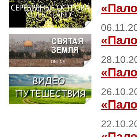
«Пало
06.11.2
«Пало
28.10.2
«Пало
26.10.2
«Пало
22.10.2
«Пало