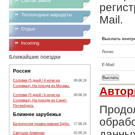
Святая Земля
регист
Теплоходные маршруты
Mail.
Отдых
Выслать контр
Incoming
Логин:
Ближайшие поездки
E-Mail:
Россия
Соловки (5 дней / 4 ночи на
09.08.26
Соловках). На поезде из Москвы.
Автор
Соловки (5 дней / 4 ночи на
09.08.26
Соловках). На поезде из Санкт-
Продол
Петербурга.
Ближнее зарубежье
обрабо
Белоруссия православная 5д/4н.
17.08.26
данных
Святыни Армении
05.09.26